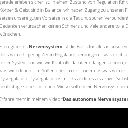
gerade erleben sicher ist. In einem Zustand von Regulation füh
Körper & Geist sind in Balance, wir haben Zugang zu unseren Fähi
setzen unsere guten Vorsätze in die Tat um, spüren Verbunde
Gedanken verursachen keinen Schmerz und viele andere tolle Din
wünschen.
Ein reguliertes
Nervensystem
ist die Basis für alles in unsere
dass wir nicht genug Zeit in Regulation verbringen – was nicht u
unser System und wie wir Kontrolle darüber erlangen können, e
was wir erleben – im Außen oder in uns – oder das was wir uns wü
Dysregulation. Dysregulation ist nichts anderes als aktiver Selbst
heutzutage sicher im Leben. Wieso sollte mein Nervensystem m
Erfahre mehr in meinem Video “
Das autonome Nervensyst