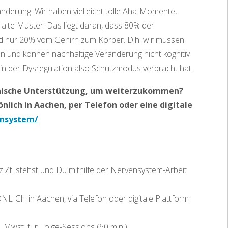
eränderung. Wir haben vielleicht tolle Aha-Momente,
 alte Muster. Das liegt daran, dass 80% der
d nur 20% vom Gehirn zum Körper. D.h. wir müssen
 und können nachhaltige Veränderung nicht kognitiv
in der Dysregulation also Schutzmodus verbracht hat.
athische Unterstützung, um weiterzukommen?
nlich in Aachen, per Telefon oder eine digitale
ensystem/
.Zt. stehst und Du mithilfe der Nervensystem-Arbeit
ICH in Aachen, via Telefon oder digitale Plattform
kl. Mwst. für Folge-Sessions (60 min.)