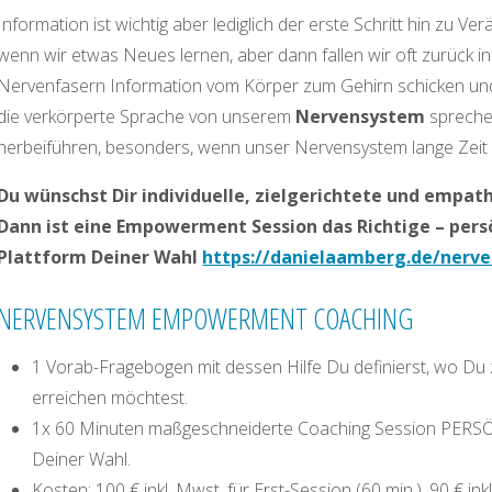
Information ist wichtig aber lediglich der erste Schritt hin zu V
wenn wir etwas Neues lernen, aber dann fallen wir oft zurück in
Nervenfasern Information vom Körper zum Gehirn schicken un
die verkörperte Sprache von unserem
Nervensystem
sprechen
herbeiführen, besonders, wenn unser Nervensystem lange Zeit 
Du wünschst Dir individuelle, zielgerichtete und emp
Dann ist eine Empowerment Session das Richtige – persö
Plattform Deiner Wahl
https://danielaamberg.de/nerv
NERVENSYSTEM EMPOWERMENT COACHING
1 Vorab-Fragebogen mit dessen Hilfe Du definierst, wo Du z
erreichen möchtest.
1x 60 Minuten maßgeschneiderte Coaching Session PERSÖNL
Deiner Wahl.
Kosten: 100 € inkl. Mwst. für Erst-Session (60 min.), 90 € in