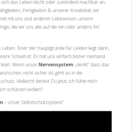
lt sich das Leben leicht oder zumindest machbar an,
gkeiten, Fertigkeiten & unserer Kreativität, wir
nheit mit uns und anderen Lebewesen, unsere
ge, die wir uns alle auf die ein oder andere Art
m Leben. Einer der Hauptgründe für Leiden liegt darin,
nsere Schuld ist. Es hat uns einfach bisher niemand
rklärt. Wenn unser
Nervensystem
„denkt“ dass das
nschen, nicht sicher ist, geht es in die
schutz. Vielleicht denkst Du jetzt, ich fühle mich
ich schützen wollen?
em
– unser Selbstschutzsystem”