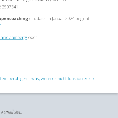
72 2507341
ppencoaching
ein, dass im Januar 2024 beginnt
/
danielaamberg/
oder
em beruhigen – was, wenn es nicht funktioniert?
a small step.