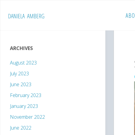
Skip
to
ABO
D
content
A
N
I
E
L
A
A
M
ARCHIVES
B
E
R
G
August 2023
July 2023
June 2023
February 2023
January 2023
November 2022
June 2022